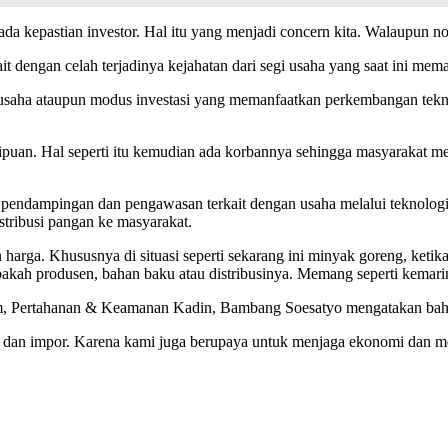
 ada kepastian investor. Hal itu yang menjadi concern kita. Walaupun n
it dengan celah terjadinya kejahatan dari segi usaha yang saat ini me
 usaha ataupun modus investasi yang memanfaatkan perkembangan tekn
puan. Hal seperti itu kemudian ada korbannya sehingga masyarakat m
pendampingan dan pengawasan terkait dengan usaha melalui teknologi 
istribusi pangan ke masyarakat.
harga. Khususnya di situasi seperti sekarang ini minyak goreng, keti
ah produsen, bahan baku atau distribusinya. Memang seperti kemarin k
ertahanan & Keamanan Kadin, Bambang Soesatyo mengatakan bahwa, 
r dan impor. Karena kami juga berupaya untuk menjaga ekonomi dan men