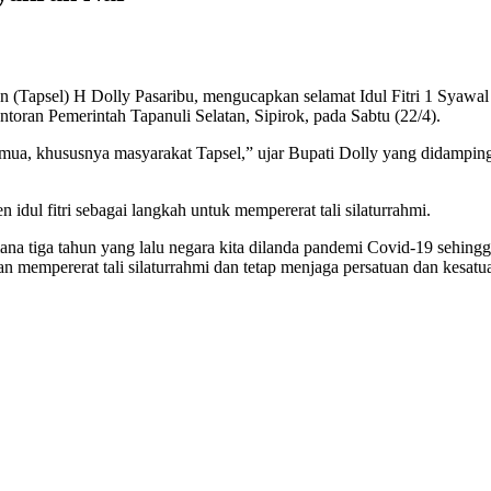
n (Tapsel) H Dolly Pasaribu, mengucapkan selamat Idul Fitri 1 Syawal
oran Pemerintah Tapanuli Selatan, Sipirok, pada Sabtu (22/4).
semua, khususnya masyarakat Tapsel,” ujar Bupati Dolly yang didamping
ul fitri sebagai langkah untuk mempererat tali silaturrahmi.
mana tiga tahun yang lalu negara kita dilanda pandemi Covid-19 sehingg
mempererat tali silaturrahmi dan tetap menjaga persatuan dan kesatuan