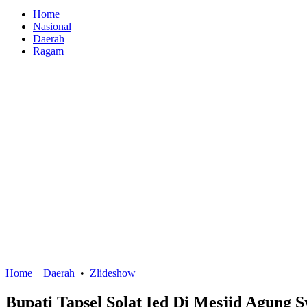
Home
Nasional
Daerah
Ragam
Home
Daerah
•
Zlideshow
Bupati Tapsel Solat Ied Di Mesjid Agung 