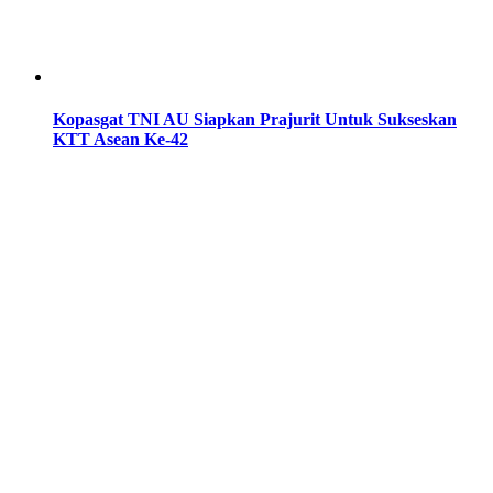
Kopasgat TNI AU Siapkan Prajurit Untuk Sukseskan
KTT Asean Ke-42