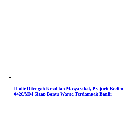
Hadir Ditengah Kesulitan Masyarakat, Prajurit Kodim
0428/MM Sigap Bantu Warga Terdampak Banjir