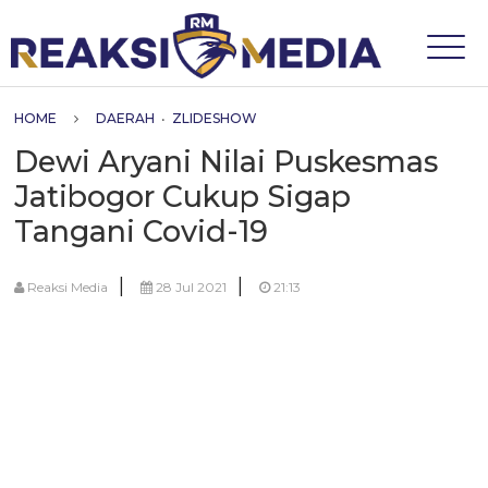
HOME
DAERAH
•
ZLIDESHOW
Dewi Aryani Nilai Puskesmas
Jatibogor Cukup Sigap
Tangani Covid-19
|
|
Reaksi Media
28 Jul 2021
21:13