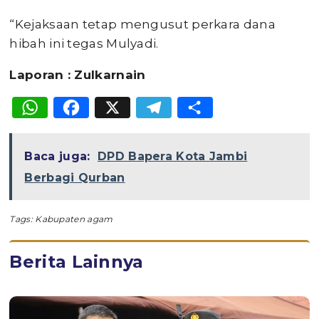
“Kejaksaan tetap mengusut perkara dana
hibah ini tegas Mulyadi.
Laporan : Zulkarnain
WhatsApp
Facebook
X
Telegram
Share
Baca juga:
DPD Bapera Kota Jambi
Berbagi Qurban
Tags:
Kabupaten agam
Berita Lainnya