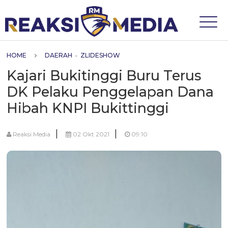
HOME
DAERAH
•
ZLIDESHOW
Kajari Bukitinggi Buru Terus
DK Pelaku Penggelapan Dana
Hibah KNPI Bukittinggi
|
|
Reaksi Media
02 Okt 2021
09:10