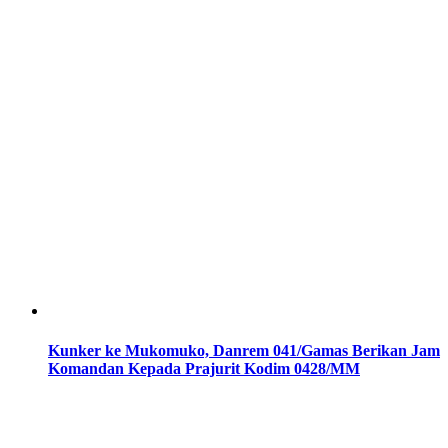
Kunker ke Mukomuko, Danrem 041/Gamas Berikan Jam
Komandan Kepada Prajurit Kodim 0428/MM