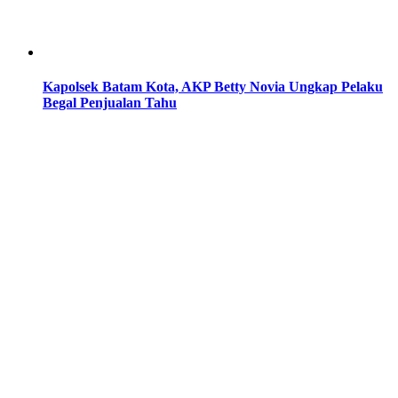
Kapolsek Batam Kota, AKP Betty Novia Ungkap Pelaku
Begal Penjualan Tahu