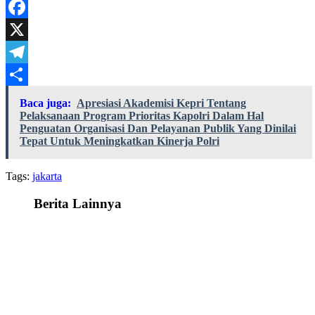
WhatsApp
Facebook
X
Telegram
Share
Baca juga:
Apresiasi Akademisi Kepri Tentang
Pelaksanaan Program Prioritas Kapolri Dalam Hal
Penguatan Organisasi Dan Pelayanan Publik Yang Dinilai
Tepat Untuk Meningkatkan Kinerja Polri
Tags:
jakarta
Berita Lainnya