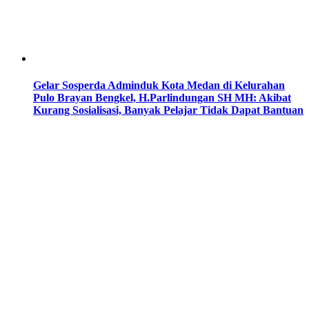
Gelar Sosperda Adminduk Kota Medan di Kelurahan
Pulo Brayan Bengkel, H.Parlindungan SH MH: Akibat
Kurang Sosialisasi, Banyak Pelajar Tidak Dapat Bantuan