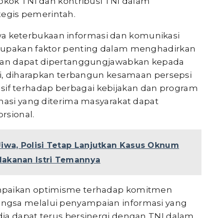
Pokok TNI dan kontribusi TNI dalam
egis pemerintah.
 keterbukaan informasi dan komunikasi
rupakan faktor penting dalam menghadirkan
 dan dapat dipertanggungjawabkan kepada
ini, diharapkan terbangun kesamaan persepsi
f terhadap berbagai kebijakan dan program
masi yang diterima masyarakat dapat
rsional.
Jiwa, Polisi Tetap Lanjutkan Kasus Oknum
akanan Istri Temannya
mpaikan optimisme terhadap komitmen
ngsa melalui penyampaian informasi yang
ia dapat terus bersinergi dengan TNI dalam