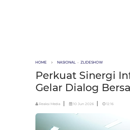
HOME
NASIONAL
•
ZLIDESHOW
Perkuat Sinergi I
Gelar Dialog Bers
|
|
Reaksi Media
10 Jun 2026
12:16