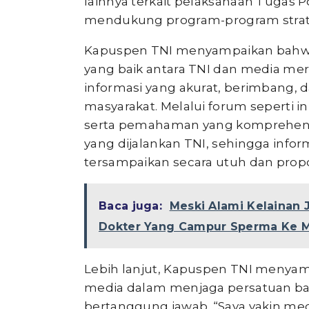
lainnya terkait pelaksanaan Tugas 
mendukung program-program strat
Kapuspen TNI menyampaikan bahwa
yang baik antara TNI dan media me
informasi yang akurat, berimbang,
masyarakat. Melalui forum seperti 
serta pemahaman yang komprehensi
yang dijalankan TNI, sehingga infor
tersampaikan secara utuh dan propo
Baca juga:
Meski Alami Kelainan 
Dokter Yang Campur Sperma Ke M
Lebih lanjut, Kapuspen TNI menya
media dalam menjaga persatuan ba
bertanggung jawab. “Saya yakin med