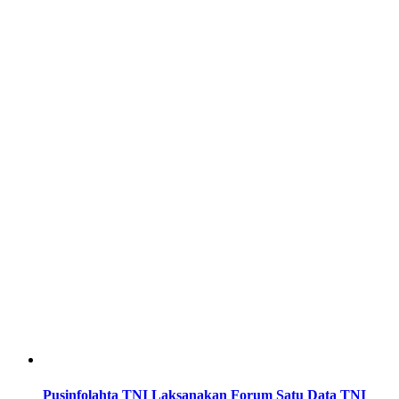
Pusinfolahta TNI Laksanakan Forum Satu Data TNI