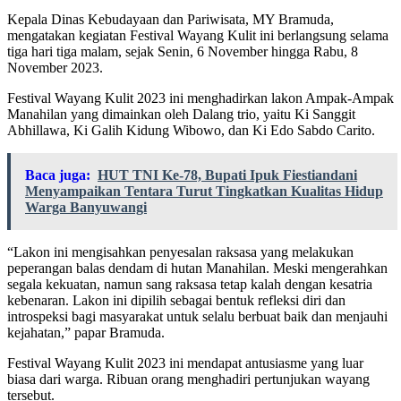
Kepala Dinas Kebudayaan dan Pariwisata, MY Bramuda,
mengatakan kegiatan Festival Wayang Kulit ini berlangsung selama
tiga hari tiga malam, sejak Senin, 6 November hingga Rabu, 8
November 2023.
Festival Wayang Kulit 2023 ini menghadirkan lakon Ampak-Ampak
Manahilan yang dimainkan oleh Dalang trio, yaitu Ki Sanggit
Abhillawa, Ki Galih Kidung Wibowo, dan Ki Edo Sabdo Carito.
Baca juga:
HUT TNI Ke-78, Bupati Ipuk Fiestiandani
Menyampaikan Tentara Turut Tingkatkan Kualitas Hidup
Warga Banyuwangi
“Lakon ini mengisahkan penyesalan raksasa yang melakukan
peperangan balas dendam di hutan Manahilan. Meski mengerahkan
segala kekuatan, namun sang raksasa tetap kalah dengan kesatria
kebenaran. Lakon ini dipilih sebagai bentuk refleksi diri dan
introspeksi bagi masyarakat untuk selalu berbuat baik dan menjauhi
kejahatan,” papar Bramuda.
Festival Wayang Kulit 2023 ini mendapat antusiasme yang luar
biasa dari warga. Ribuan orang menghadiri pertunjukan wayang
tersebut.