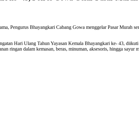
sama, Pengurus Bhayangkari Cabang Gowa menggelar Pasar Murah sert
eringatan Hari Ulang Tahun Yayasan Kemala Bhayangkari ke- 43, diiku
anan ringan dalam kemasan, beras, minuman, aksesoris, hingga sayur m