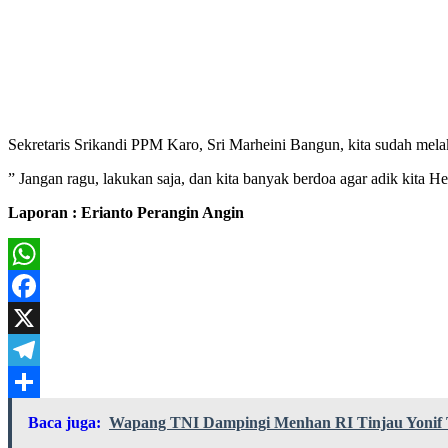
Sekretaris Srikandi PPM Karo, Sri Marheini Bangun, kita sudah melak
” Jangan ragu, lakukan saja, dan kita banyak berdoa agar adik kita
Laporan : Erianto Perangin Angin
WhatsApp
Facebook
X
Telegram
Share
Baca juga:
Wapang TNI Dampingi Menhan RI Tinjau Yonif 