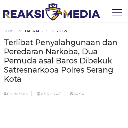
HOME
DAERAH
•
ZLIDESHOW
Terlibat Penyalahgunaan dan
Peredaran Narkoba, Dua
Pemuda asal Baros Dibekuk
Satresnarkoba Polres Serang
Kota
|
|
Reaksi Media
06 Okt 2021
20:00