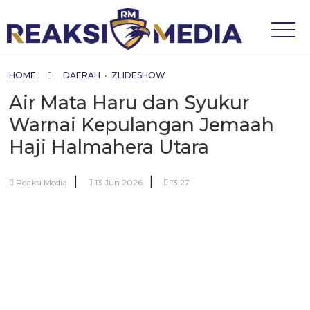
HOME
DAERAH
•
ZLIDESHOW
Air Mata Haru dan Syukur
Warnai Kepulangan Jemaah
Haji Halmahera Utara
|
|
Reaksi Media
13 Jun 2026
13:27