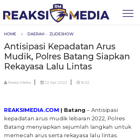
HOME
DAERAH
•
ZLIDESHOW
Antisipasi Kepadatan Arus
Mudik, Polres Batang Siapkan
Rekayasa Lalu Lintas
|
|
Reaksi Media
22 Apr 2022
16:32
REAKSIMEDIA.COM
| Batang
– Antisipasi
kepadatan arus mudik lebaran 2022, Polres
Batang menyiapkan sejumlah langkah untuk
memecah arus serta rekayasa lalu lintas.