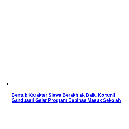
Bentuk Karakter Siswa Berakhlak Baik, Koramil
Gandusari Gelar Program Babinsa Masuk Sekolah