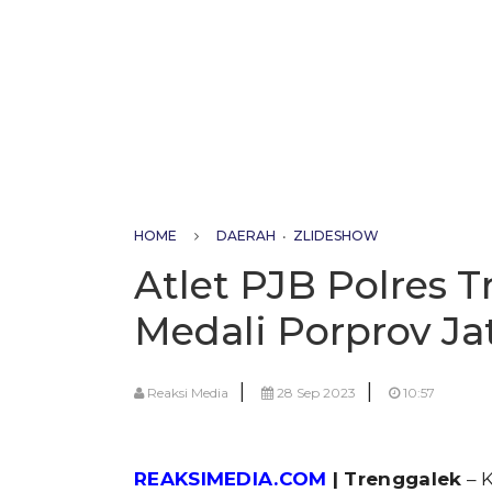
HOME
DAERAH
•
ZLIDESHOW
Atlet PJB Polres
Medali Porprov Ja
|
|
Reaksi Media
28 Sep 2023
10:57
REAKSIMEDIA.COM
| Trenggalek
– 