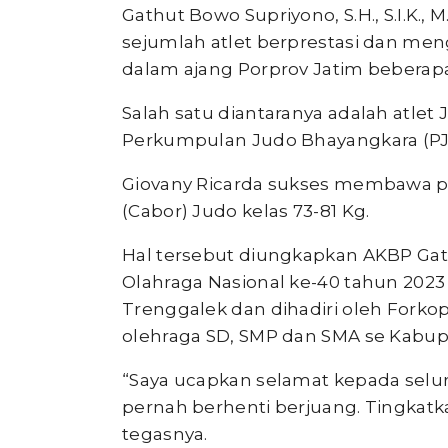
Gathut Bowo Supriyono, S.H., S.I.K.
sejumlah atlet berprestasi dan m
dalam ajang Porprov Jatim beberapa
Salah satu diantaranya adalah atle
Perkumpulan Judo Bhayangkara (PJB
Giovany Ricarda sukses membawa p
(Cabor) Judo kelas 73-81 Kg.
Hal tersebut diungkapkan AKBP Gat
Olahraga Nasional ke-40 tahun 2023
Trenggalek dan dihadiri oleh Forko
olehraga SD, SMP dan SMA se Kabup
“Saya ucapkan selamat kepada selu
pernah berhenti berjuang. Tingkatka
tegasnya.