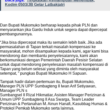
Baca juga:
Tingkatkan Kemampuan Menembak,
Kodim 0503/JB Gelar Latbakjatri
Dan Bupati Mukomuko berharap kepada pihak PLN dan
menyarankan jika Gardu Induk untuk segera dapat dipercepat
pembangunannya.
“Jika bisa dipercepat maka itu semakin lebih baik. Jika ada
permasalahan di Tapan terkait masalah kompensasi ke
masyarakat, mohon disampaikan kepada kami, agar kami bisa
mendorong dan membantu penyelesaiannya, kami akan
berkomunikasi dengan Pemerintah Daerah Pesisir Selatan
untuk dapat mendorong penyelesaian masalah kompensasi di
Tapan yang belum selesai yang diminta oleh masyarakat
setempat, ” pungkas Bupati Mukomuko H Sapuan.
Tampak hadir dalam pertemuan itu, Bupati Mukomuko,
Maneger PLN UPP Sumbagteng II Iwan Arif Setiyawan,
Manager PLN s
Sumbangsel II Rizal Hikmatiar, Asisten Manager Perizinan &
Umum UPP Sumbagteng II Asa Swarga, Team Leader
Perizinan & Pertanahan M. Ainun Hanafi, Kasubbag Humas &
Protokol Pemkab Mukomuko serta lainnya.