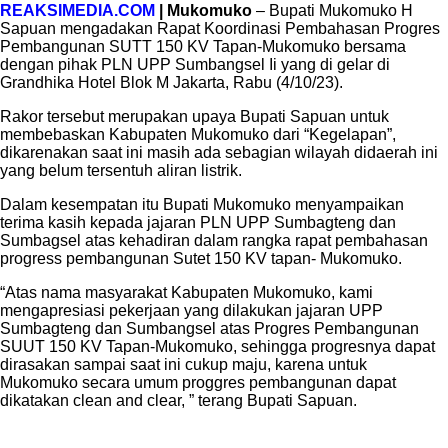
REAKSIMEDIA.COM
| Mukomuko
– Bupati Mukomuko H
Sapuan mengadakan Rapat Koordinasi Pembahasan Progres
Pembangunan SUTT 150 KV Tapan-Mukomuko bersama
dengan pihak PLN UPP Sumbangsel Ii yang di gelar di
Grandhika Hotel Blok M Jakarta, Rabu (4/10/23).
Rakor tersebut merupakan upaya Bupati Sapuan untuk
membebaskan Kabupaten Mukomuko dari “Kegelapan”,
dikarenakan saat ini masih ada sebagian wilayah didaerah ini
yang belum tersentuh aliran listrik.
Dalam kesempatan itu Bupati Mukomuko menyampaikan
terima kasih kepada jajaran PLN UPP Sumbagteng dan
Sumbagsel atas kehadiran dalam rangka rapat pembahasan
progress pembangunan Sutet 150 KV tapan- Mukomuko.
“Atas nama masyarakat Kabupaten Mukomuko, kami
mengapresiasi pekerjaan yang dilakukan jajaran UPP
Sumbagteng dan Sumbangsel atas Progres Pembangunan
SUUT 150 KV Tapan-Mukomuko, sehingga progresnya dapat
dirasakan sampai saat ini cukup maju, karena untuk
Mukomuko secara umum proggres pembangunan dapat
dikatakan clean and clear, ” terang Bupati Sapuan.