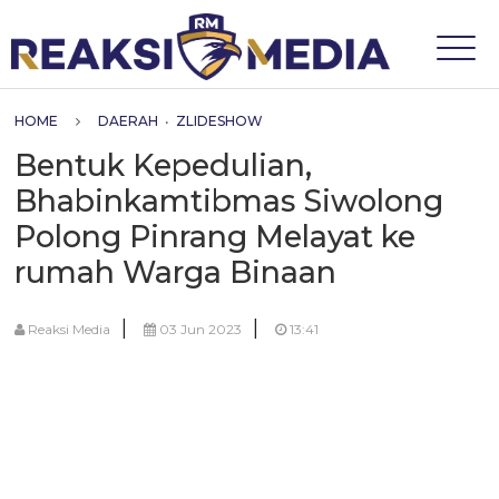
HOME
DAERAH
•
ZLIDESHOW
Bentuk Kepedulian,
Bhabinkamtibmas Siwolong
Polong Pinrang Melayat ke
rumah Warga Binaan
|
|
Reaksi Media
03 Jun 2023
13:41