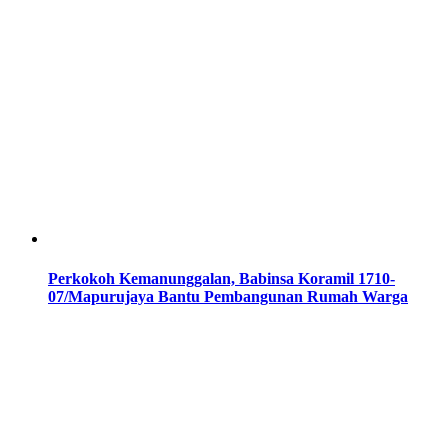
Perkokoh Kemanunggalan, Babinsa Koramil 1710-
07/Mapurujaya Bantu Pembangunan Rumah Warga