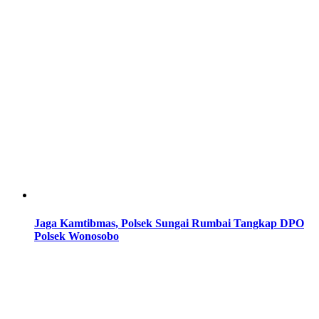
Jaga Kamtibmas, Polsek Sungai Rumbai Tangkap DPO
Polsek Wonosobo