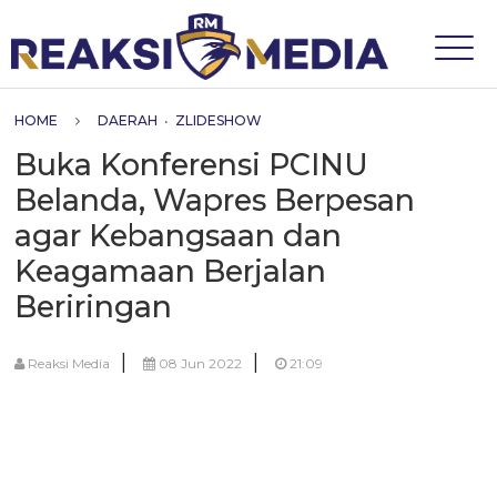
HOME
DAERAH
•
ZLIDESHOW
Buka Konferensi PCINU
Belanda, Wapres Berpesan
agar Kebangsaan dan
Keagamaan Berjalan
Beriringan
|
|
Reaksi Media
08 Jun 2022
21:09