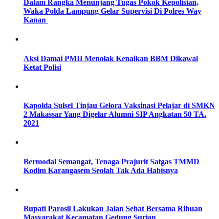
Dalam Rangka Menunjang Tugas Pokok Kepolisian,
Waka Polda Lampung Gelar Supervisi Di Polres Way
Kanan
Aksi Damai PMII Menolak Kenaikan BBM Dikawal
Ketat Polisi
Kapolda Sulsel Tinjau Gelora Vaksinasi Pelajar di SMKN
2 Makassar Yang Digelar Alumni SIP Angkatan 50 TA.
2021
Bermodal Semangat, Tenaga Prajurit Satgas TMMD
Kodim Karangasem Seolah Tak Ada Habisnya
Bupati Parosil Lakukan Jalan Sehat Bersama Ribuan
Masyarakat Kecamatan Gedung Surian