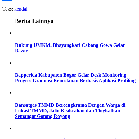
Share
Tags:
kendal
Berita Lainnya
Dukung UMKM, Bhayangkari Cabang Gowa Gelar
Bazar
Bapperida Kabupaten Bogor Gelar Desk Monitoring
Progres Graduasi Kemiskinan Berbasis Aplikasi Profiling
Dansatgas TMMD Bercengkrama Dengan Warga di
Lokasi TMMD, Jalin Keakraban dan Tingkatkan
Semangat Gotong Royong