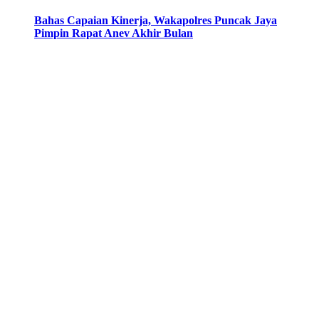
Bahas Capaian Kinerja, Wakapolres Puncak Jaya
Pimpin Rapat Anev Akhir Bulan