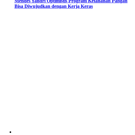
Mendes Yandri Optimistis Program Ketahanan Pangan
Bisa Diwujudkan dengan Kerja Keras