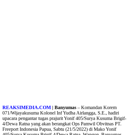
REAKSIMEDIA.COM
| Banyumas
– Komandan Korem
071/Wijayakusuma Kolonel Inf Yudha Airlangga, S.E., hadiri
upacara pengantar tugas prajurit Yonif 405/Surya Kusuma Brigif-
4/Dewa Ratna yang akan berangkat Ops Pamwil Obvitnas PT.
Freeport Indonesia Papua, Sabtu (21/5/2022) di Mako Yonif
405/Surya Kusuma Brigif-4/Dewa Ratna, Wangon, Banyumas.