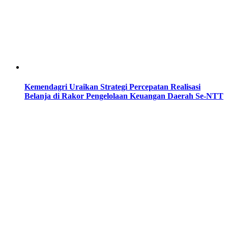
Kemendagri Uraikan Strategi Percepatan Realisasi
Belanja di Rakor Pengelolaan Keuangan Daerah Se-NTT