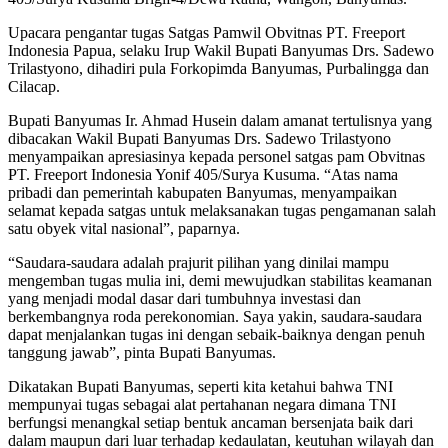
Upacara pengantar tugas Satgas Pamwil Obvitnas PT. Freeport
Indonesia Papua, selaku Irup Wakil Bupati Banyumas Drs. Sadewo
Trilastyono, dihadiri pula Forkopimda Banyumas, Purbalingga dan
Cilacap.
Bupati Banyumas Ir. Ahmad Husein dalam amanat tertulisnya yang
dibacakan Wakil Bupati Banyumas Drs. Sadewo Trilastyono
menyampaikan apresiasinya kepada personel satgas pam Obvitnas
PT. Freeport Indonesia Yonif 405/Surya Kusuma. “Atas nama
pribadi dan pemerintah kabupaten Banyumas, menyampaikan
selamat kepada satgas untuk melaksanakan tugas pengamanan salah
satu obyek vital nasional”, paparnya.
“Saudara-saudara adalah prajurit pilihan yang dinilai mampu
mengemban tugas mulia ini, demi mewujudkan stabilitas keamanan
yang menjadi modal dasar dari tumbuhnya investasi dan
berkembangnya roda perekonomian. Saya yakin, saudara-saudara
dapat menjalankan tugas ini dengan sebaik-baiknya dengan penuh
tanggung jawab”, pinta Bupati Banyumas.
Dikatakan Bupati Banyumas, seperti kita ketahui bahwa TNI
mempunyai tugas sebagai alat pertahanan negara dimana TNI
berfungsi menangkal setiap bentuk ancaman bersenjata baik dari
dalam maupun dari luar terhadap kedaulatan, keutuhan wilayah dan