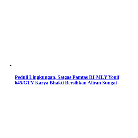
Peduli Lingkungan, Satgas Pamtas RI-MLY Yonif
645/GTY Karya Bhakti Bersihkan Aliran Sungai