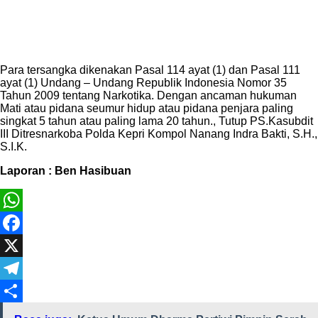
Para tersangka dikenakan Pasal 114 ayat (1) dan Pasal 111
ayat (1) Undang – Undang Republik Indonesia Nomor 35
Tahun 2009 tentang Narkotika. Dengan ancaman hukuman
Mati atau pidana seumur hidup atau pidana penjara paling
singkat 5 tahun atau paling lama 20 tahun., Tutup PS.Kasubdit
III Ditresnarkoba Polda Kepri Kompol Nanang Indra Bakti, S.H.,
S.I.K.
Laporan : Ben Hasibuan
WhatsApp
Facebook
X
Telegram
Share