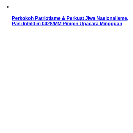
Perkokoh Patriotisme & Perkuat Jiwa Nasionalisme,
Pasi Inteldim 0428/MM Pimpin Upacara Mingguan