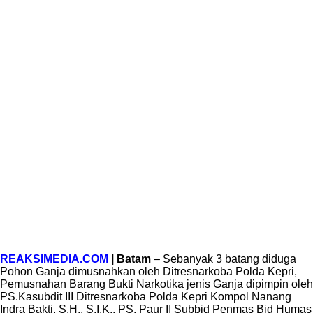
REAKSIMEDIA.COM
| Batam
– Sebanyak 3 batang diduga
Pohon Ganja dimusnahkan oleh Ditresnarkoba Polda Kepri,
Pemusnahan Barang Bukti Narkotika jenis Ganja dipimpin oleh
PS.Kasubdit III Ditresnarkoba Polda Kepri Kompol Nanang
Indra Bakti, S.H., S.I.K., PS. Paur II Subbid Penmas Bid Humas