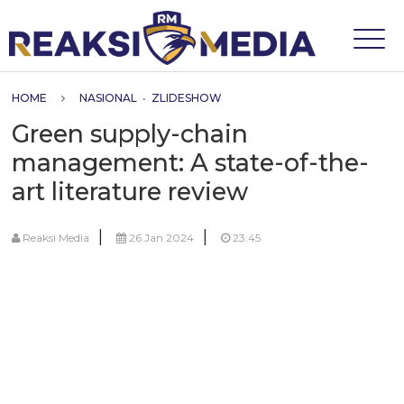
HOME
NASIONAL
•
ZLIDESHOW
Green supply-chain
management: A state-of-the-
art literature review
|
|
Reaksi Media
26 Jan 2024
23:45