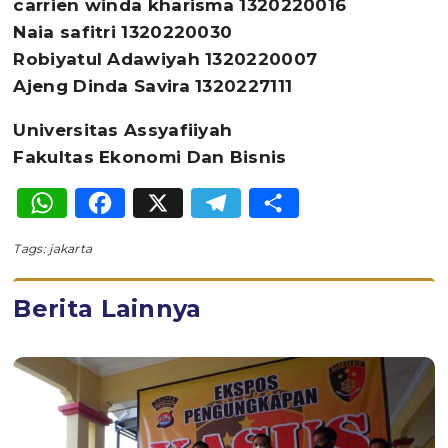
carrien winda kharisma 1320220016
Naia safitri 1320220030
Robiyatul Adawiyah 1320220007
Ajeng Dinda Savira 1320227111
Universitas Assyafiiyah
Fakultas Ekonomi Dan Bisnis
WhatsApp
Facebook
X
Telegram
Share
Tags:
jakarta
Berita Lainnya