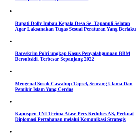
Bupati Dolly Imbau Kepala Desa Se- Tapanuli Selatan
Agar Laksanakan Tugas Sesuai Peraturan Yang Berlaku
Bareskrim Polri ungkap Kasus Penyalahgunaan BBM
Bersubsidi, Terbesar Sepanjang 2022
Mengenal Sosok Cawabup Tapsel, Seorang Ulama Dan
Pemikir Islam Yang Cerdas
Kapuspen TNI Terima Atase Pers Kedubes AS, Perkuat
Diplomasi Pertahanan melalui Komunikasi Strategis