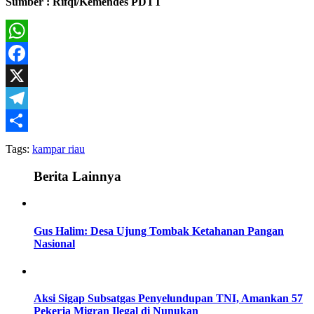
Sumber : Rifqi/Kemendes PDTT
WhatsApp
Facebook
X
Telegram
Share
Tags:
kampar riau
Berita Lainnya
Gus Halim: Desa Ujung Tombak Ketahanan Pangan
Nasional
Aksi Sigap Subsatgas Penyelundupan TNI, Amankan 57
Pekerja Migran Ilegal di Nunukan