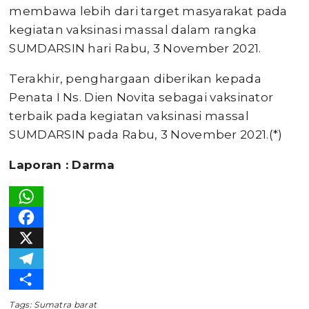
membawa lebih dari target masyarakat pada
kegiatan vaksinasi massal dalam rangka
SUMDARSIN hari Rabu, 3 November 2021.
Terakhir, penghargaan diberikan kepada
Penata I Ns. Dien Novita sebagai vaksinator
terbaik pada kegiatan vaksinasi massal
SUMDARSIN pada Rabu, 3 November 2021.(*)
Laporan : Darma
WhatsApp
Facebook
X
Telegram
Share
Tags:
Sumatra barat