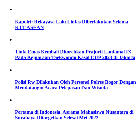
Kapolri: Rekayasa Lalu Lintas Diberlakukan Selama
KTT ASEAN
Tinta Emas Kembali Ditorehkan Prajurit Lantamal IX
Pada Kejuaraan Taekwondo Kasal CUP 2023 di Jakarta
Polisi Rw Dilakukan Oleh Personel Polres Bogor Dengan
Mendatangin Acara Pelepasan Dan Wisuda
Pertama di Indonesia, Asrama Mahasiswa Nusantara di
Surabaya Ditargetkan Selesai Mei 2022