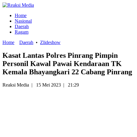
Home
Nasional
Daerah
Ragam
Home
Daerah
•
Zlideshow
Kasat Lantas Polres Pinrang Pimpin
Personil Kawal Pawai Kendaraan TK
Kemala Bhayangkari 22 Cabang Pinrang
Reaksi Media
|
15 Mei 2023
|
21:29