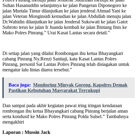
Sultan Hasanuddin selanjutnya ke jalan Pangeran Diponegoro ke
jalan Murtala Timur dilanjutkan ke jalan jenderal Ahmad Yani ke
jalan Veteran Monginsidi kemudian ke jalan Abdullah menuju jalan
Dr.Wahidin dilanjutkan ke jalan Jenderal Sukowati ke jalan Gatot
Subroto terus ke jalan Ir Juanda kembali ke jalan Bintang finis ke
Mako Polres Pinrang.” Urai Kasat Lantas secara detail.”
Di setiap jalan yang dilalui Rombongan ibu ketua Bhayangkari
cabang Pinrang Ny.Renzi Santiaji, kata Kasat Lantas Polres
Pinrang, personil Sat Lantas Polres Pinrang telah disiagakan untuk
mengatur lalu lintas diarea tersebut.”
Baca juga:
Monitoring Minyak Goreng, Kapolres Demak
Pastikan Kebutuhan Masyarakat Tercukupi
Dan sampai pada akhir kegiatan pawai iring iringan kendaraan
rombongan ibu ketua Bhayangkari cabang Pinrang berjalan aman
serta kondusif ke Mako Polres Pinrang Polda Sulsel.” Tambahnya
mengakhiri
Laporan : Mussin Jack