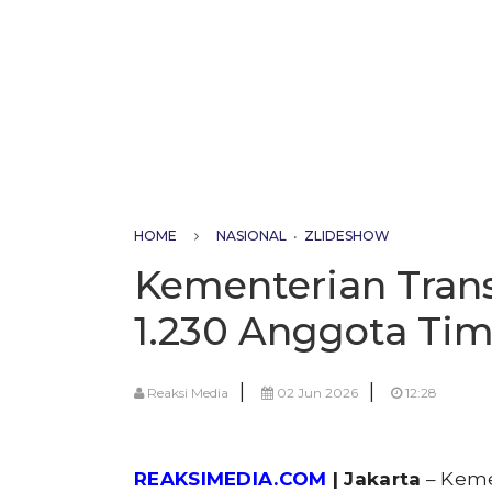
HOME
NASIONAL
•
ZLIDESHOW
Kementerian Tra
1.230 Anggota Tim
|
|
Reaksi Media
02 Jun 2026
12:28
REAKSIMEDIA.COM
| Jakarta
– Keme