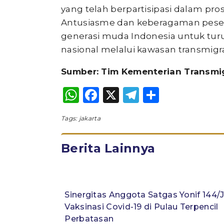
yang telah berpartisipasi dalam pro
Antusiasme dan keberagaman peser
generasi muda Indonesia untuk tu
nasional melalui kawasan transmigra
Sumber: Tim Kementerian Transmi
WhatsApp
Facebook
X
Telegram
Share
Tags:
jakarta
Berita Lainnya
Sinergitas Anggota Satgas Yonif 144/
Vaksinasi Covid-19 di Pulau Terpencil
Perbatasan