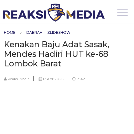
HOME
DAERAH
•
ZLIDESHOW
Kenakan Baju Adat Sasak,
Mendes Hadiri HUT ke-68
Lombok Barat
|
|
Reaksi Media
17 Apr 2026
13:42