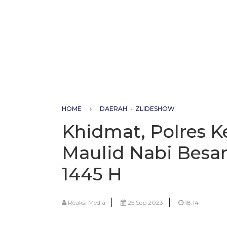
HOME
DAERAH
•
ZLIDESHOW
Khidmat, Polres K
Maulid Nabi Bes
1445 H
|
|
Reaksi Media
25 Sep 2023
18:14