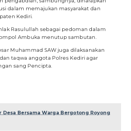
 pengabdian, sambungnya, diharapkan
ibusi dalam memajukan masyarakat dan
aten Kediri.
hlak Rasulullah sebagai pedoman dalam
ap Kompol Ambuka menutup sambutan.
i Besar Muhammad SAW juga dilaksanakan
dan taqwa anggota Polres Kediri agar
engan sang Pencipta.
ar Desa Bersama Warga Bergotong Royong