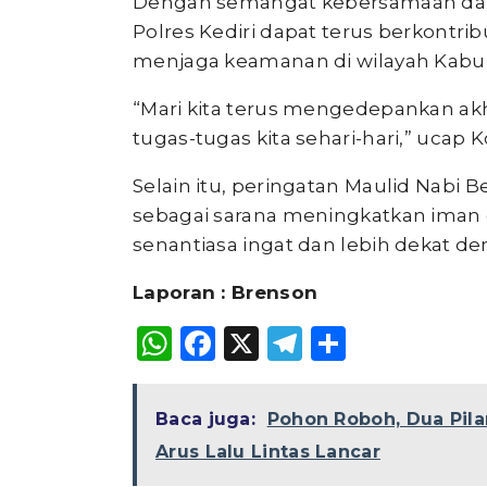
Dengan semangat kebersamaan dan
Polres Kediri dapat terus berkontr
menjaga keamanan di wilayah Kabup
“Mari kita terus mengedepankan ak
tugas-tugas kita sehari-hari,” uc
Selain itu, peringatan Maulid Nab
sebagai sarana meningkatkan iman 
senantiasa ingat dan lebih dekat d
Laporan : Brenson
WhatsApp
Facebook
X
Telegram
Share
Baca juga:
Pohon Roboh, Dua Pil
Arus Lalu Lintas Lancar