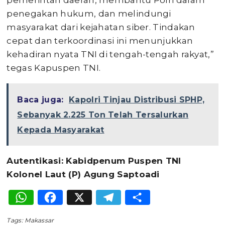
pemerintah daerah, membantu Polri dalam
penegakan hukum, dan melindungi
masyarakat dari kejahatan siber. Tindakan
cepat dan terkoordinasi ini menunjukkan
kehadiran nyata TNI di tengah-tengah rakyat,”
tegas Kapuspen TNI.
Baca juga:
Kapolri Tinjau Distribusi SPHP,
Sebanyak 2.225 Ton Telah Tersalurkan
Kepada Masyarakat
Autentikasi: Kabidpenum Puspen TNI
Kolonel Laut (P) Agung Saptoadi
WhatsApp
Facebook
X
Telegram
Share
Tags:
Makassar