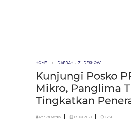
HOME
DAERAH
•
ZLIDESHOW
Kunjungi Posko P
Mikro, Panglima T
Tingkatkan Pener
|
|
Reaksi Media
18 Jul 2021
18:31