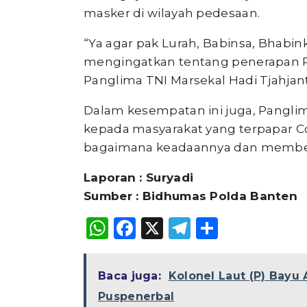
masker di wilayah pedesaan.
“Ya agar pak Lurah, Babinsa, Bhabi
mengingatkan tentang penerapan Pr
Panglima TNI Marsekal Hadi Tjahjan
Dalam kesempatan ini juga, Panglim
kepada masyarakat yang terpapar Co
bagaimana keadaannya dan memberi
Laporan : Suryadi
Sumber : Bidhumas Polda Banten
WhatsApp
Facebook
X
Telegram
Share
Baca juga:
Kolonel Laut (P) Bayu 
Puspenerbal