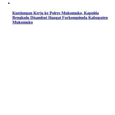
Kunjungan Kerja ke Polres Mukomuko, Kapolda
Bengkulu Disambut Hangat Forkompimda Kabupaten
Mukomuko