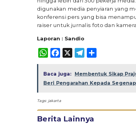
hingga lebih dari 300 pekerja media. 
digunakan media penyiaran yang mel
konferensi pers yang bisa menampun
raiser untuk jurnalis foto dan kamer
Laporan : Sandio
WhatsApp
Facebook
X
Telegram
Share
Baca juga:
Membentuk Sikap Praju
Beri Pengarahan Kepada Segenap 
Tags:
jakarta
Berita Lainnya