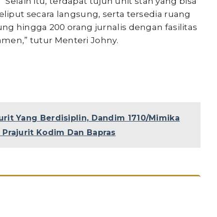
“Selain itu, terdapat tujuh unit stan yang bisa
iput secara langsung, serta tersedia ruang
g hingga 200 orang jurnalis dengan fasilitas
amen,” tutur Menteri Johny.
rit Yang Berdisiplin, Dandim 1710/Mimika
Prajurit Kodim Dan Bapras