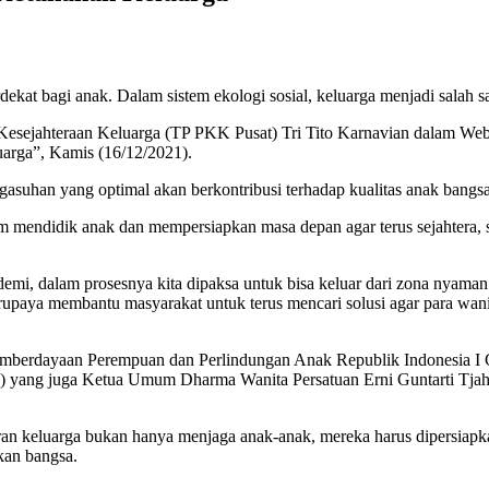
dekat bagi anak. Dalam sistem ekologi sosial, keluarga menjadi sala
jahteraan Keluarga (TP PKK Pusat) Tri Tito Karnavian dalam Webin
arga”, Kamis (16/12/2021).
han yang optimal akan berkontribusi terhadap kualitas anak bangsa,
lam mendidik anak dan mempersiapkan masa depan agar terus sejahtera,
emi, dalam prosesnya kita dipaksa untuk bisa keluar dari zona nyaman
paya membantu masyarakat untuk terus mencari solusi agar para wanita
 Pemberdayaan Perempuan dan Perlindungan Anak Republik Indonesia 
M) yang juga Ketua Umum Dharma Wanita Persatuan Erni Guntarti Tj
 keluarga bukan hanya menjaga anak-anak, mereka harus dipersiapkan
kan bangsa.