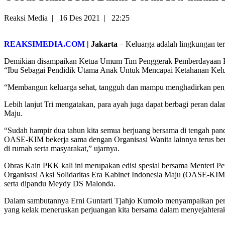
Reaksi Media
|
16 Des 2021
|
22:25
REAKSIMEDIA.COM
| Jakarta
– Keluarga adalah lingkungan ter
Demikian disampaikan Ketua Umum Tim Penggerak Pemberdayaan Kese
“Ibu Sebagai Pendidik Utama Anak Untuk Mencapai Ketahanan Kelu
“Membangun keluarga sehat, tangguh dan mampu menghadirkan pengasu
Lebih lanjut Tri mengatakan, para ayah juga dapat berbagi peran da
Maju.
“Sudah hampir dua tahun kita semua berjuang bersama di tengah pand
OASE-KIM bekerja sama dengan Organisasi Wanita lainnya terus beru
di rumah serta masyarakat,” ujarnya.
Obras Kain PKK kali ini merupakan edisi spesial bersama Menteri
Organisasi Aksi Solidaritas Era Kabinet Indonesia Maju (OASE-KI
serta dipandu Meydy DS Malonda.
Dalam sambutannya Erni Guntarti Tjahjo Kumolo menyampaikan peran
yang kelak meneruskan perjuangan kita bersama dalam menyejahtera