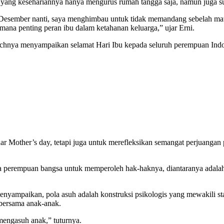
 ibu yang kesehariannya hanya mengurus rumah tangga saja, namun juga
 Desember nanti, saya menghimbau untuk tidak memandang sebelah mat
mana penting peran ibu dalam ketahanan keluarga,” ujar Erni.
chnya menyampaikan selamat Hari Ibu kepada seluruh perempuan Indone
kadar Mother’s day, tetapi juga untuk merefleksikan semangat perjuan
a perempuan bangsa untuk memperoleh hak-haknya, diantaranya adal
enyampaikan, pola asuh adalah konstruksi psikologis yang mewakili s
 bersama anak-anak.
mengasuh anak,” tuturnya.