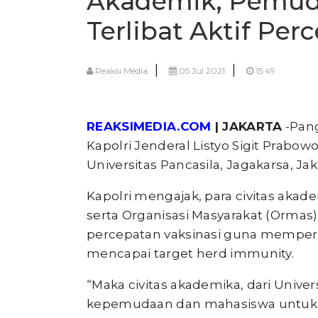
Akademik, Pemud
Terlibat Aktif Per
|
|
Reaksi Media
05 Jul 2021
15:49
REAKSIMEDIA.COM
| JAKARTA
-Pang
Kapolri Jenderal Listyo Sigit Prabow
Universitas Pancasila, Jagakarsa, Jaka
Kapolri mengajak, para civitas aka
serta Organisasi Masyarakat (Ormas)
percepatan vaksinasi guna memperce
mencapai target herd immunity.
“Maka civitas akademika, dari Univer
kepemudaan dan mahasiswa untuk bi