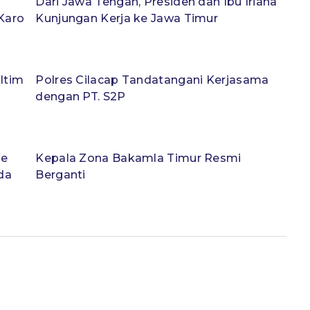
Dari Jawa Tengah, Presiden dan Ibu Iriana
Karo
Kunjungan Kerja ke Jawa Timur
ltim
Polres Cilacap Tandatangani Kerjasama
dengan PT. S2P
me
Kepala Zona Bakamla Timur Resmi
da
Berganti