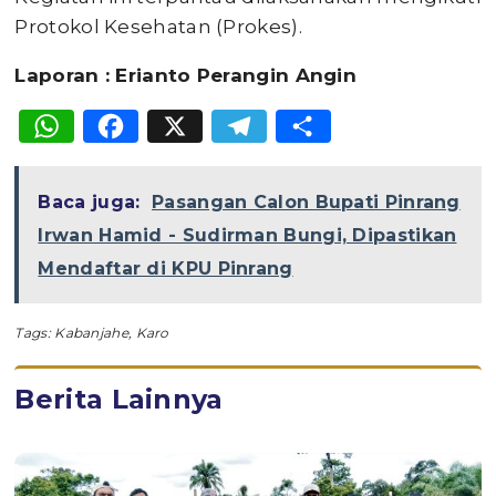
Protokol Kesehatan (Prokes).
Laporan : Erianto Perangin Angin
WhatsApp
Facebook
X
Telegram
Share
Baca juga:
Pasangan Calon Bupati Pinrang
Irwan Hamid - Sudirman Bungi, Dipastikan
Mendaftar di KPU Pinrang
Tags:
Kabanjahe
,
Karo
Berita Lainnya