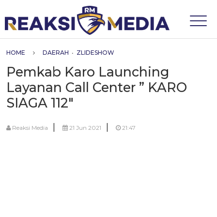
HOME
DAERAH
•
ZLIDESHOW
Pemkab Karo Launching
Layanan Call Center ” KARO
SIAGA 112″
|
|
Reaksi Media
21 Jun 2021
21:47