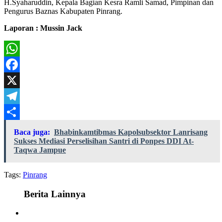
H.Syaharuddin, Kepala Bagian Kesra Ramli Samad, Pimpinan dan
Pengurus Baznas Kabupaten Pinrang.
Laporan : Mussin Jack
WhatsApp
Facebook
X
Telegram
Share
Baca juga:
Bhabinkamtibmas Kapolsubsektor Lanrisang
Sukses Mediasi Perselisihan Santri di Ponpes DDI At-
Taqwa Jampue
Tags:
Pinrang
Berita Lainnya