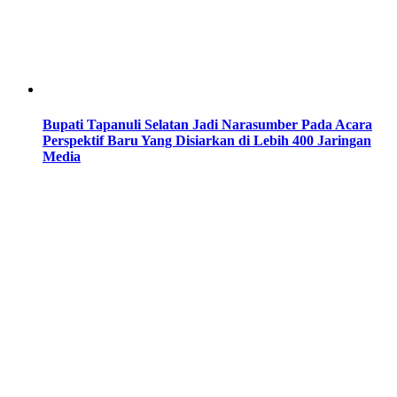
Bupati Tapanuli Selatan Jadi Narasumber Pada Acara
Perspektif Baru Yang Disiarkan di Lebih 400 Jaringan
Media