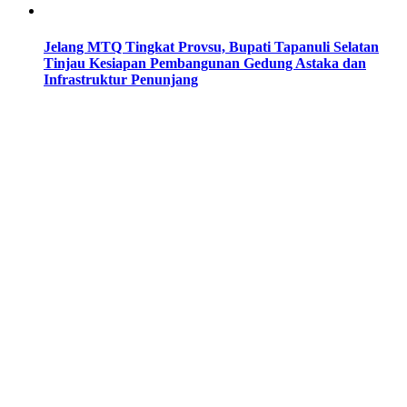
Jelang MTQ Tingkat Provsu, Bupati Tapanuli Selatan
Tinjau Kesiapan Pembangunan Gedung Astaka dan
Infrastruktur Penunjang