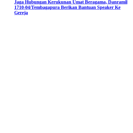
Jaga Hubungan Kerukunan Umat Beragama, Danramil
1710-04/Tembagapura Berikan Bantuan Speaker Ke
Gereja