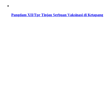
Pangdam XII/Tpr Tinjau Serbuan Vaksinasi di Ketapang