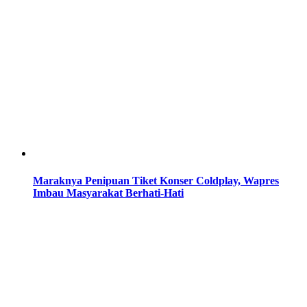
Maraknya Penipuan Tiket Konser Coldplay, Wapres
Imbau Masyarakat Berhati-Hati