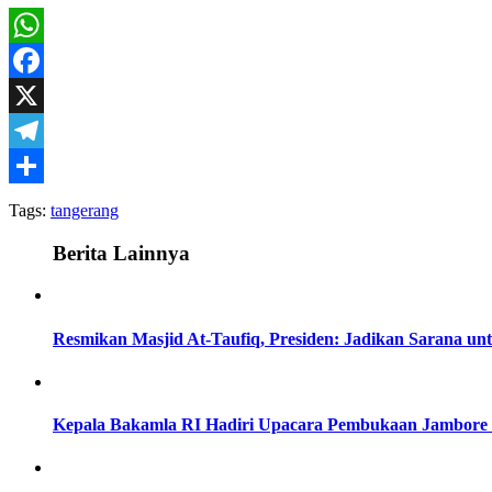
WhatsApp
Facebook
X
Telegram
Share
Tags:
tangerang
Berita Lainnya
Resmikan Masjid At-Taufiq, Presiden: Jadikan Sarana u
Kepala Bakamla RI Hadiri Upacara Pembukaan Jambore N