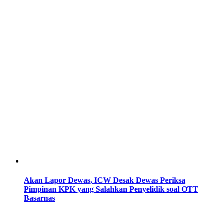
Akan Lapor Dewas, ICW Desak Dewas Periksa
Pimpinan KPK yang Salahkan Penyelidik soal OTT
Basarnas