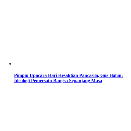
Pimpin Upacara Hari Kesaktian Pancasila, Gus Halim:
Ideologi Pemersatu Bangsa Sepanjang Masa