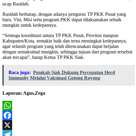
ucap Rasidah.
Rasidah berharap, dengan adanya pengurus TP PKK Pusat yang
baru, Visi, Misi serta program PKK dapat dilaksanakan sebaik
mungkin untuk kedepannya.
“Semoga koordinasi antara TP PKK Pusat, Provinsi maupun
Kabupaten/Kota, semakin baik dan terus meningkat kedepannya,
agar seluruh program yang telah direncanakan dapat berjalan
dengan semaksimal mungkin, sehingga tujuan dari program tersebut
akan tercapai”, harap Ketua TP PKK Siak.
Baca juga:
Pemkab Siak Dukung Percepatan Herd
Immunity Melalui Vaksinasi Gotong Royong
Laporan: Agus,Zega
WhatsApp
Facebook
X