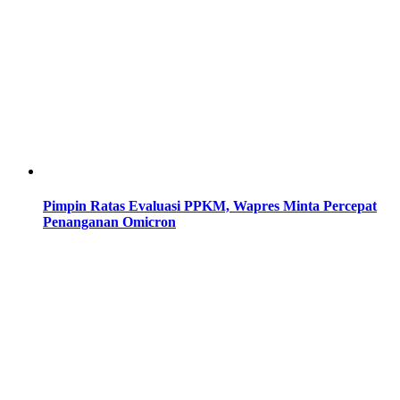
Pimpin Ratas Evaluasi PPKM, Wapres Minta Percepat
Penanganan Omicron