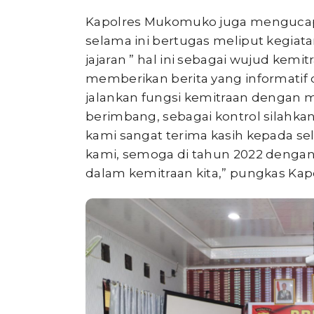
Kapolres Mukomuko juga mengucap
selama ini bertugas meliput kegia
jajaran ” hal ini sebagai wujud kemi
memberikan berita yang informatif 
jalankan fungsi kemitraan dengan 
berimbang, sebagai kontrol silahka
kami sangat terima kasih kepada s
kami, semoga di tahun 2022 denga
dalam kemitraan kita,” pungkas Kapo