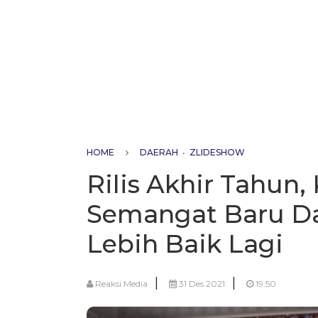
HOME
DAERAH
•
ZLIDESHOW
Rilis Akhir Tahun
Semangat Baru D
Lebih Baik Lagi
|
|
Reaksi Media
31 Des 2021
19:50