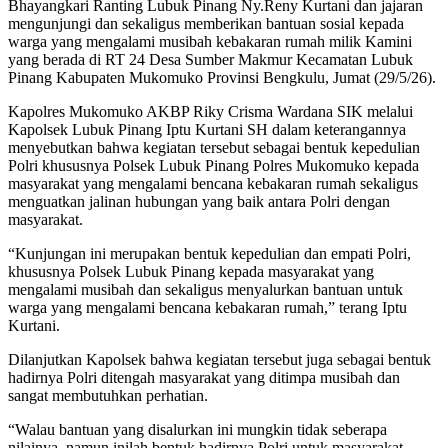
Bhayangkari Ranting Lubuk Pinang Ny.Reny Kurtani dan jajaran
mengunjungi dan sekaligus memberikan bantuan sosial kepada
warga yang mengalami musibah kebakaran rumah milik Kamini
yang berada di RT 24 Desa Sumber Makmur Kecamatan Lubuk
Pinang Kabupaten Mukomuko Provinsi Bengkulu, Jumat (29/5/26).
Kapolres Mukomuko AKBP Riky Crisma Wardana SIK melalui
Kapolsek Lubuk Pinang Iptu Kurtani SH dalam keterangannya
menyebutkan bahwa kegiatan tersebut sebagai bentuk kepedulian
Polri khususnya Polsek Lubuk Pinang Polres Mukomuko kepada
masyarakat yang mengalami bencana kebakaran rumah sekaligus
menguatkan jalinan hubungan yang baik antara Polri dengan
masyarakat.
“Kunjungan ini merupakan bentuk kepedulian dan empati Polri,
khususnya Polsek Lubuk Pinang kepada masyarakat yang
mengalami musibah dan sekaligus menyalurkan bantuan untuk
warga yang mengalami bencana kebakaran rumah,” terang Iptu
Kurtani.
Dilanjutkan Kapolsek bahwa kegiatan tersebut juga sebagai bentuk
hadirnya Polri ditengah masyarakat yang ditimpa musibah dan
sangat membutuhkan perhatian.
“Walau bantuan yang disalurkan ini mungkin tidak seberapa
nilainya, namun inilah bentuk hadirnya Polri untuk masyarakat,