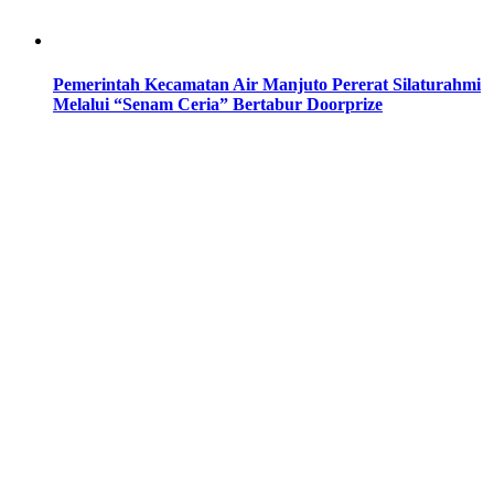
Pemerintah Kecamatan Air Manjuto Pererat Silaturahmi
Melalui “Senam Ceria” Bertabur Doorprize