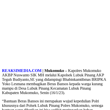
REAKSIMEDIA.COM
| Mukomuko –
Kapolres Mukomuko
AKBP Nuswanto SIK MH melalui Kapolsek Lubuk Pinang AKP
Teguh Budiyanto,SE yang didampingi Bhabinkamtibmas BRIPKA
Yoko Lesmana membagikan Beras Bansos kepada warga kurang
mampu di Desa Lubuk Pinang Kecamatan Lubuk Pinang
Kabupaten Mukomuko, Senin (16/1/23).
“Bantuan Beras Bansos ini merupakan wujud kepedulian Polri
khususnya dari Polsek Lubuk Pinang Polres Mukomuko, semoga
bantuan yang diberikan ini bisa sedikit meringankan beban