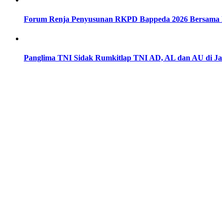
Forum Renja Penyusunan RKPD Bappeda 2026 Bersama
Panglima TNI Sidak Rumkitlap TNI AD, AL dan AU di Ja