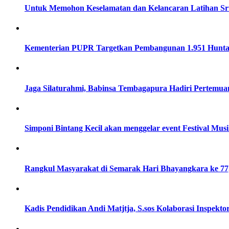
Untuk Memohon Keselamatan dan Kelancaran Latihan Sri
Kementerian PUPR Targetkan Pembangunan 1.951 Huntap 
Jaga Silaturahmi, Babinsa Tembagapura Hadiri Pertem
Simponi Bintang Kecil akan menggelar event Festival Mu
Rangkul Masyarakat di Semarak Hari Bhayangkara ke 
Kadis Pendidikan Andi Matjtja, S.sos Kolaborasi Inspek