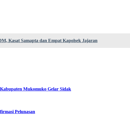
SDM, Kasat Samapta dan Empat Kapolsek Jajaran
ra Kabupaten Mukomuko Gelar Sidak
irmasi Pelunasan