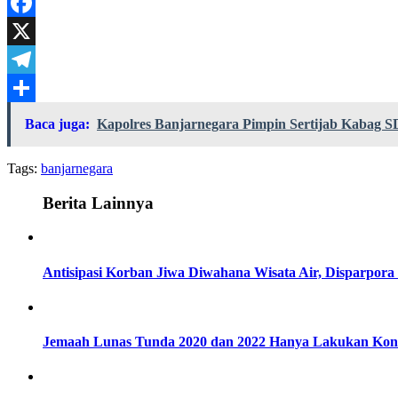
WhatsApp
Facebook
X
Telegram
Share
Baca juga:
Kapolres Banjarnegara Pimpin Sertijab Kabag 
Tags:
banjarnegara
Berita Lainnya
Antisipasi Korban Jiwa Diwahana Wisata Air, Disparpo
Jemaah Lunas Tunda 2020 dan 2022 Hanya Lakukan Konf