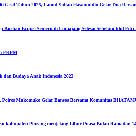
ti Gesit Tahun 2025, Lanud Sultan Hasanuddin Gelar Doa Bersa
Korban Erupsi Semeru di Lumajang Selesai Sebelum Idul Fitri 
uan FKPM
sik dan Budaya Anak Indonesia 2023
77, Polres Mukomuko Gelar Bansos Bersama Komunitas BHATA
torat kabupaten Pinrang menjelang Libur Puasa Bulan Ramadan 1