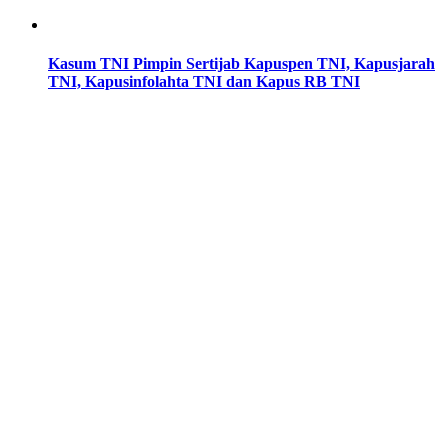
Kasum TNI Pimpin Sertijab Kapuspen TNI, Kapusjarah
TNI, Kapusinfolahta TNI dan Kapus RB TNI