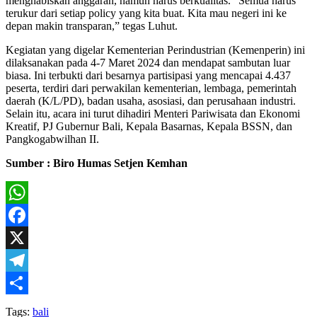
menghabiskan anggaran, namun harus berkualitas. “Semua harus
terukur dari setiap policy yang kita buat. Kita mau negeri ini ke
depan makin transparan,” tegas Luhut.
Kegiatan yang digelar Kementerian Perindustrian (Kemenperin) ini
dilaksanakan pada 4-7 Maret 2024 dan mendapat sambutan luar
biasa. Ini terbukti dari besarnya partisipasi yang mencapai 4.437
peserta, terdiri dari perwakilan kementerian, lembaga, pemerintah
daerah (K/L/PD), badan usaha, asosiasi, dan perusahaan industri.
Selain itu, acara ini turut dihadiri Menteri Pariwisata dan Ekonomi
Kreatif, PJ Gubernur Bali, Kepala Basarnas, Kepala BSSN, dan
Pangkogabwilhan II.
Sumber : Biro Humas Setjen Kemhan
WhatsApp
Facebook
X
Telegram
Share
Tags:
bali