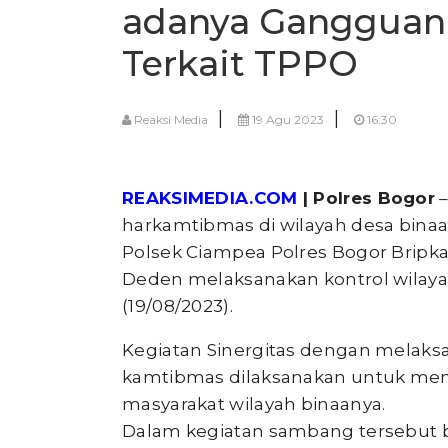
adanya Gangguan
Terkait TPPO
|
|
Reaksi Media
19 Agu 2023
16:30
REAKSIMEDIA.COM
| Polres Bogor
–
harkamtibmas di wilayah desa bin
Polsek Ciampea Polres Bogor Bripka
Deden melaksanakan kontrol wilay
(19/08/2023).
Kegiatan Sinergitas dengan melaks
kamtibmas dilaksanakan untuk menj
masyarakat wilayah binaanya.
Dalam kegiatan sambang tersebut 