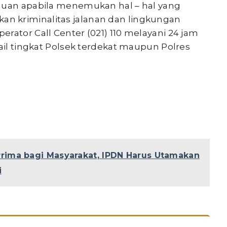
bauan apabila menemukan hal – hal yang
n kriminalitas jalanan dan lingkungan
rator Call Center (021) 110 melayani 24 jam
Bail tingkat Polsek terdekat maupun Polres
rima bagi Masyarakat, IPDN Harus Utamakan
i