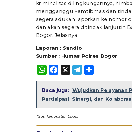
kriminalitas dilingkungannya, him
mengganggu kamtibmas dan tindaka
segera adukan laporkan ke nomor ope
dan akan segera ditindak lanjuttin 
Bogor. Jelasnya
Laporan : Sandio
Sumber : Humas Polres Bogor
WhatsApp
Facebook
X
Telegram
Share
Baca juga:
Wujudkan Pelayanan P
Partisipasi, Sinergi, dan Kolaboras
Tags:
kabupaten bogor