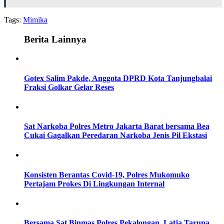
Tags:
Mimika
Berita Lainnya
Gotex Salim Pakde, Anggota DPRD Kota Tanjungbalai
Fraksi Golkar Gelar Reses
Sat Narkoba Polres Metro Jakarta Barat bersama Bea
Cukai Gagalkan Peredaran Narkoba Jenis Pil Ekstasi
Konsisten Berantas Covid-19, Polres Mukomuko
Pertajam Prokes Di Lingkungan Internal
Bersama Sat Binmas Polres Pekalongan, Latja Taruna