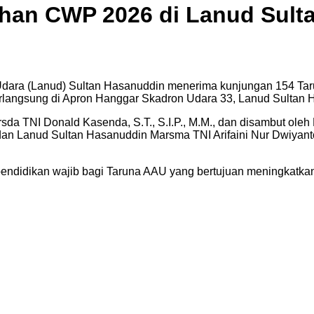
han CWP 2026 di Lanud Sult
dara (Lanud) Sultan Hasanuddin menerima kunjungan 154 Taru
langsung di Apron Hanggar Skadron Udara 33, Lanud Sultan H
da TNI Donald Kasenda, S.T., S.I.P., M.M., dan disambut ole
anud Sultan Hasanuddin Marsma TNI Arifaini Nur Dwiyanto, M
endidikan wajib bagi Taruna AAU yang bertujuan meningkatk