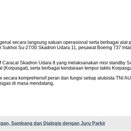
al secara langsung satuan operasional serta berbagai alat 
 Sukhoi Su-27/30 Skadron Udara 11, pesawat Boeing 737 Intai 
5M Caracal Skadron Udara 8 yang melaksanakan misi standby S
(Korpasgat), serta berbagai kendaraan tempur taktis Korpasga
secara komprehensif peran dan fungsi setiap alutsista TNI AU
 tugas di masa mendatang.
ongan, Sambang dan Dialogis dengan Juru Parkir