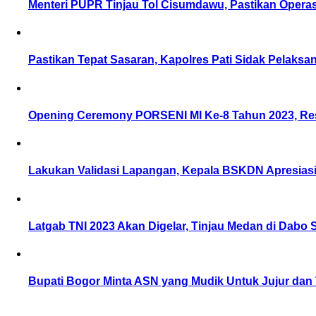
Menteri PUPR Tinjau Tol Cisumdawu, Pastikan Operas
Pastikan Tepat Sasaran, Kapolres Pati Sidak Pelaksa
Opening Ceremony PORSENI MI Ke-8 Tahun 2023, Re
Lakukan Validasi Lapangan, Kepala BSKDN Apresiasi
Latgab TNI 2023 Akan Digelar, Tinjau Medan di Dabo 
Bupati Bogor Minta ASN yang Mudik Untuk Jujur dan 